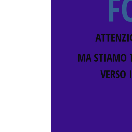
F
ATTENZI
MA STIAMO 
VERSO 