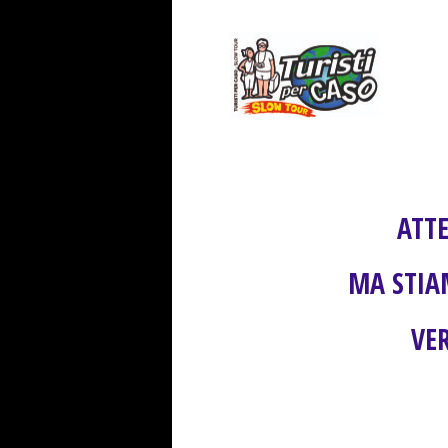
ATT
MA STIA
VER