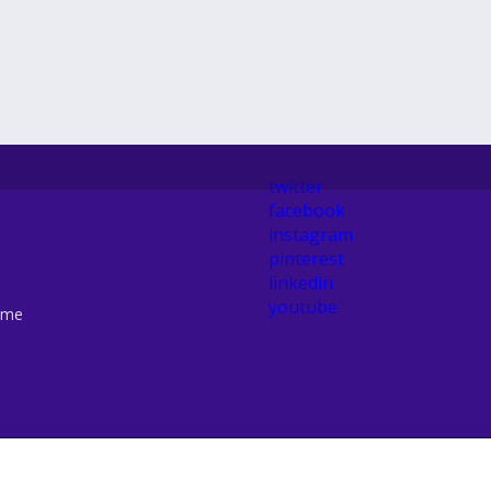
twitter
facebook
instagram
pinterest
linkedin
youtube
ome