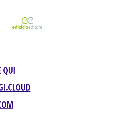
 QUI
GI.CLOUD
.COM