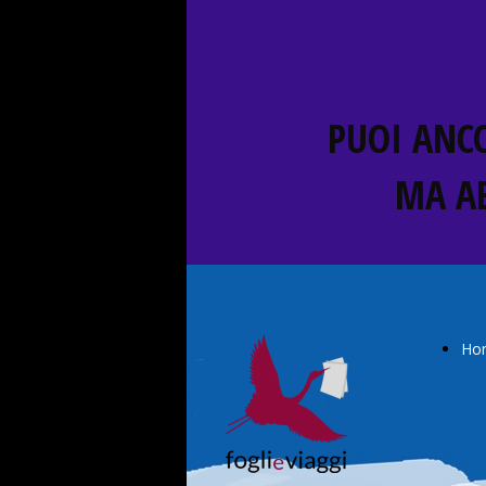
PUOI ANCO
MA A
Ho